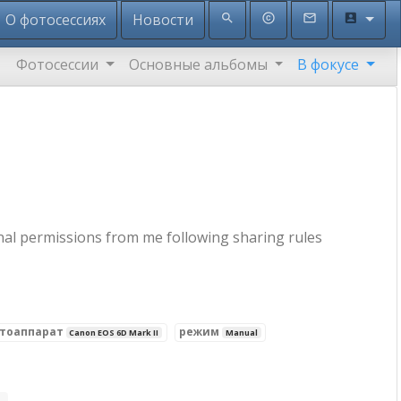
О фотосессиях
Новости
search
copyright
mail_outline
account_box
Фотосессии
Основные альбомы
В фокусе
nal permissions from me following sharing rules
тоаппарат
режим
Canon EOS 6D Mark II
Manual