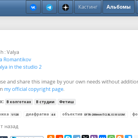
Кастинг
Альбомы
 : Valya
a Romantikov
lya in the studio 2
se and share this image by your own needs without additio
on
my official copyright page
.
х:
В колготках
В студии
Фетиш
ржка
диафрагма
объектив
фо
1/128
4.6
EF70-200mm f/2.8L IS III USM
ет назад