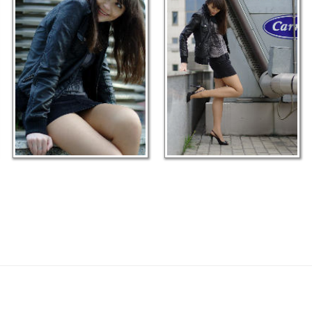
link
link