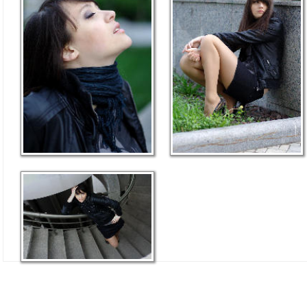
link
link
link