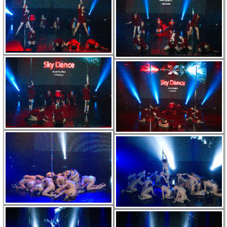
link
link
link
link
link
link