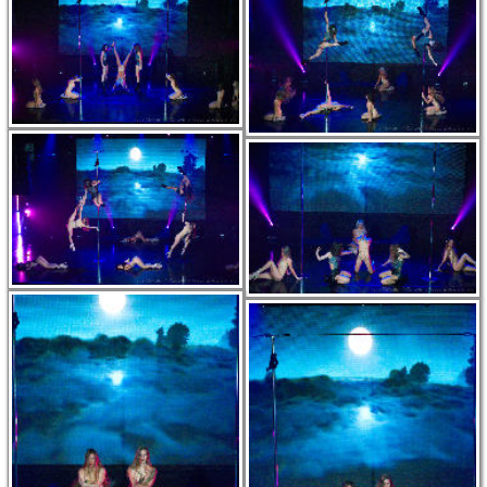
link
link
link
link