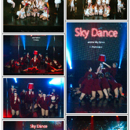
link
link
link
link
link