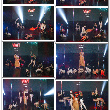
link
link
link
link
link
link