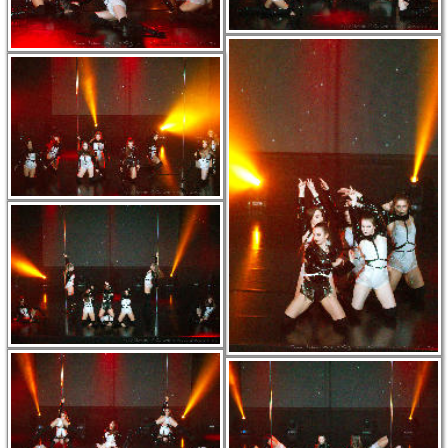
link
link
link
link
link