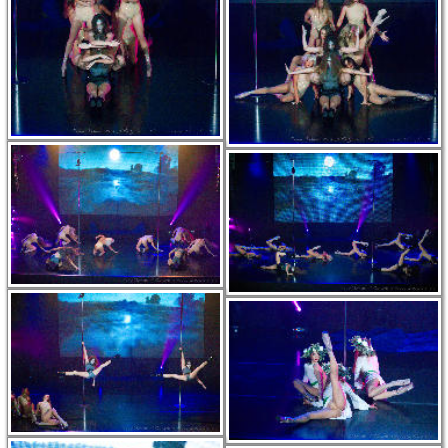
link
link
link
link