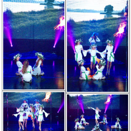
link
link
link
link