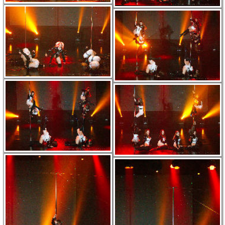
link
link
link
link
link
link