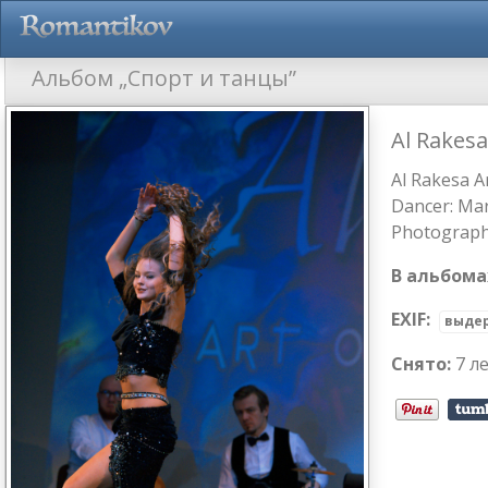
Альбом „Спорт и танцы”
Al Rakesa
Al Rakesa Ar
Dancer: Mar
Photograph
В альбома
EXIF:
выде
Снято:
7 л