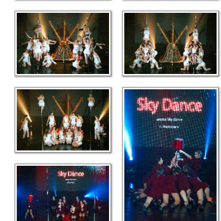
link
link
link
link
link