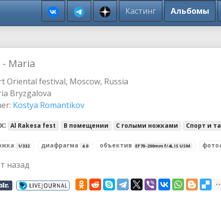
Кастинг
Альбомы
 - Maria
t Oriental festival, Moscow, Russia
ia Bryzgalova
er:
Kostya Romantikov
х:
Al Rakesa fest
В помещении
С голыми ножками
Спорт и т
ржка
диафрагма
объектив
фото
1/332
4.0
EF70-200mm f/4L IS USM
ет назад