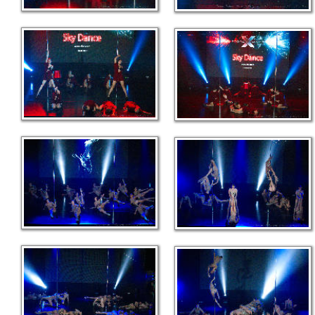
link
link
link
link
link
link