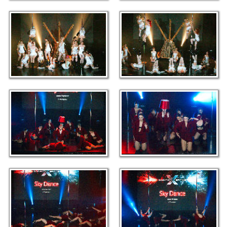
link
link
link
link
link
link