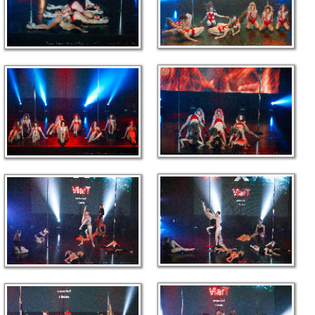
link
link
link
link
link
link