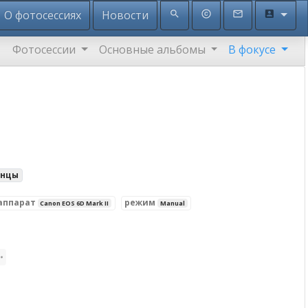
О фотосессиях
Новости
search
copyright
mail_outline
account_box
Фотосессии
Основные альбомы
В фокусе
анцы
аппарат
режим
Canon EOS 6D Mark II
Manual