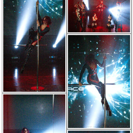
link
link
link