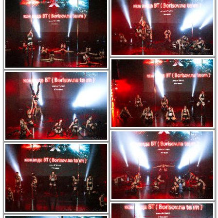
link
link
link
link
link
link