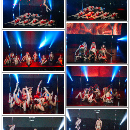
link
link
link
link
link
link