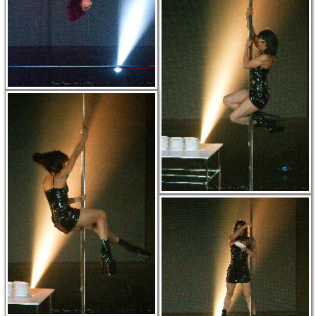
link
link