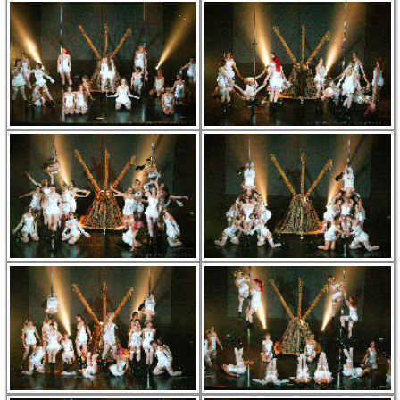
link
link
link
link
link
link