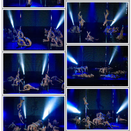
link
link
link
link
link
link