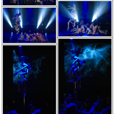
link
link
link
link