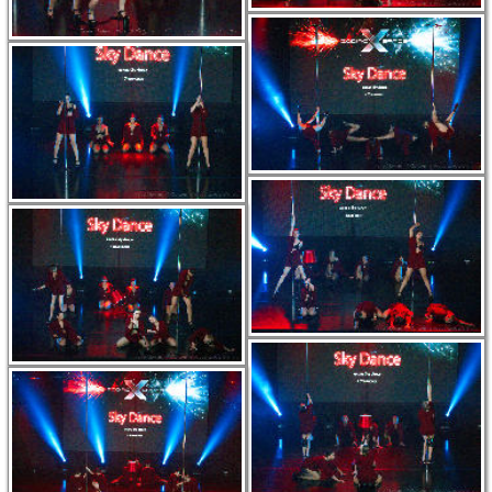
link
link
link
link
link
link