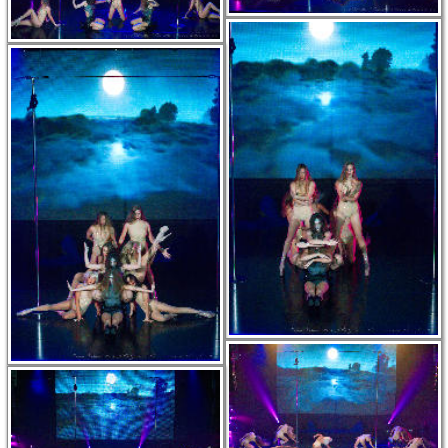
link
link
link
link