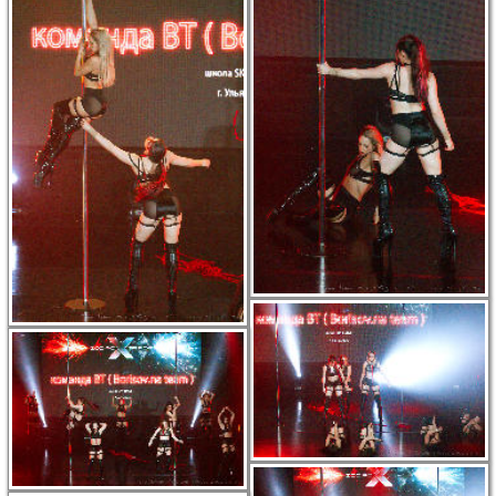
link
link
link