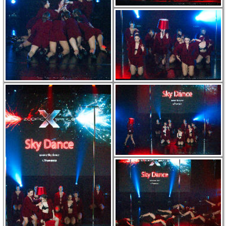
link
link
link
link