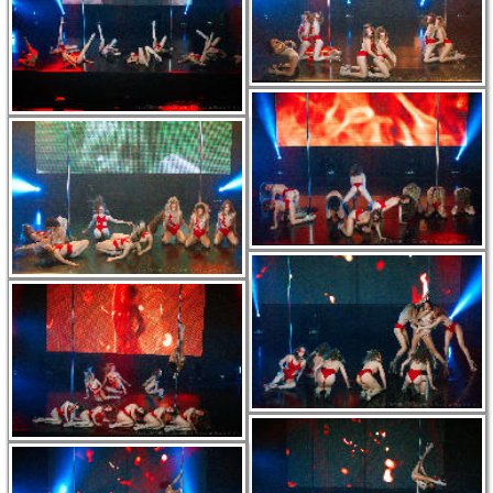
link
link
link
link
link
link