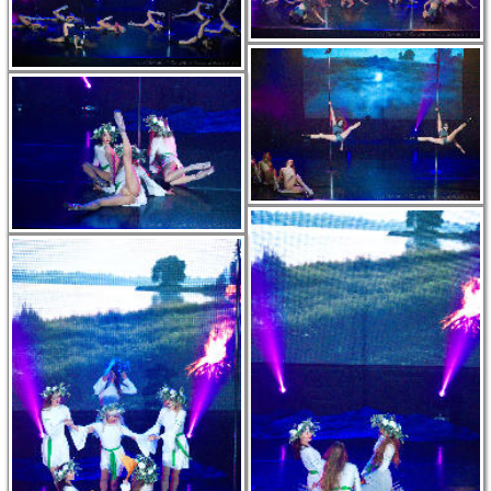
link
link
link
link