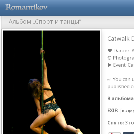
Альбом „Спорт и танцы”
Catwalk D
❤ Dancer: 
© Photogra
► Event: Ca
✅ You can u
published 
В альбома
EXIF:
выде
Снято:
3 г