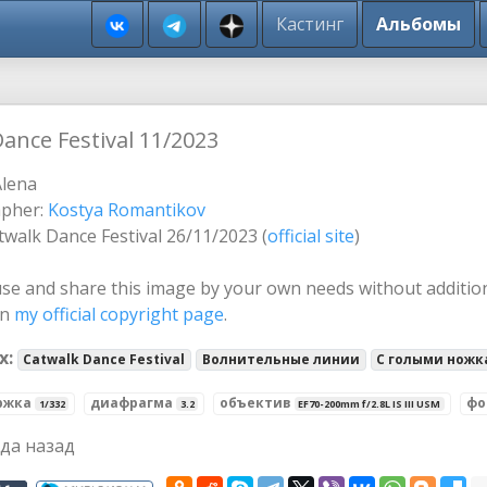
Кастинг
Альбомы
ance Festival 11/2023
Alena
pher:
Kostya Romantikov
twalk Dance Festival 26/11/2023 (
official site
)
se and share this image by your own needs without additio
on
my official copyright page
.
х:
Catwalk Dance Festival
Волнительные линии
С голыми нож
ржка
диафрагма
объектив
фо
1/332
3.2
EF70-200mm f/2.8L IS III USM
ода назад