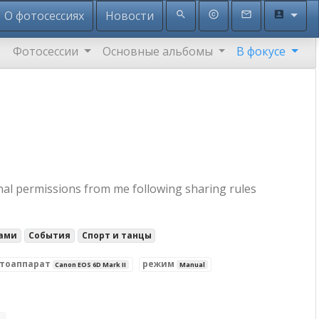
О фотосессиях
Новости
search
copyright
mail_outline
account_box
Фотосессии
Основные альбомы
В фокусе
nal permissions from me following sharing rules
ками
События
Спорт и танцы
тоаппарат
режим
Canon EOS 6D Mark II
Manual