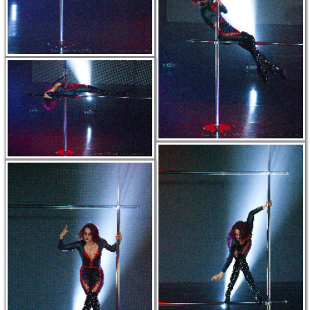
link
link
link