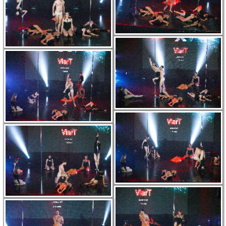
link
link
link
link
link
link