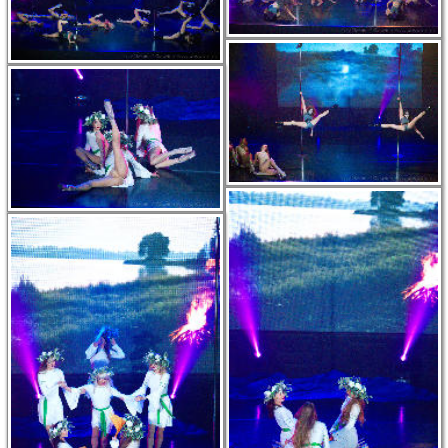
link
link
link
link