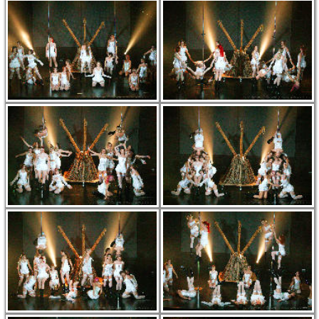
link
link
link
link
link
link