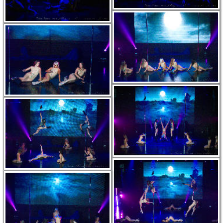
link
link
link
link
link
link