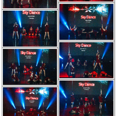
link
link
link
link
link
link