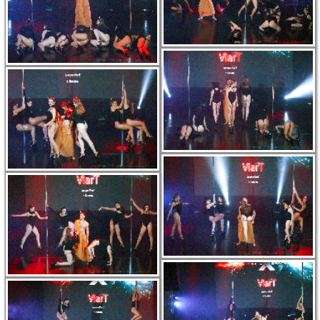
link
link
link
link
link
link