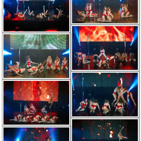
link
link
link
link
link
link