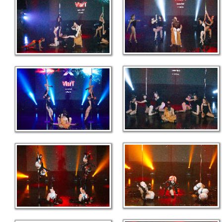
link
link
link
link
link
link