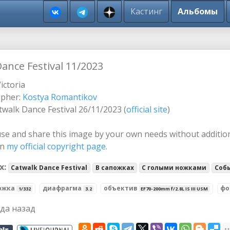
Кастинг
Альбомы
ance Festival 11/2023
ictoria
pher:
Kostya Romantikov
twalk Dance Festival 26/11/2023 (
official site
)
se and share this image by your own needs without additio
on
my official copyright page
.
х:
Catwalk Dance Festival
В сапожках
С голыми ножками
Соб
ржка
диафрагма
объектив
фо
1/332
3.2
EF70-200mm f/2.8L IS III USM
ода назад