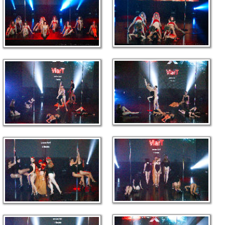
link
link
link
link
link
link