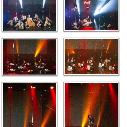
link
link
link
link