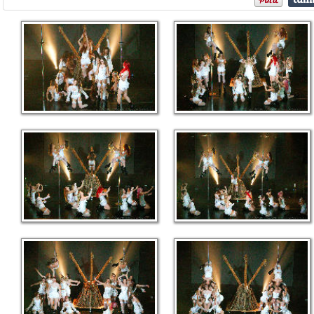
link
link
link
link
link
link
link
link
link
link
link
link
link
link
link
link
link
link
link
link
link
link
link
link
link
link
link
link
link
link
link
link
link
link
link
link
link
link
link
link
link
link
link
link
link
link
link
link
link
link
link
link
link
link
link
link
link
link
link
link
link
link
link
link
link
link
link
link
link
link
link
link
link
link
link
link
link
link
link
link
link
link
link
link
link
link
link
link
link
link
link
link
link
link
link
link
link
link
link
link
link
link
link
link
link
link
link
link
link
link
link
link
link
link
link
link
link
link
link
link
link
link
link
link
link
link
link
link
link
link
link
link
link
link
link
link
link
link
link
link
link
link
link
link
link
link
link
link
link
link
link
link
link
link