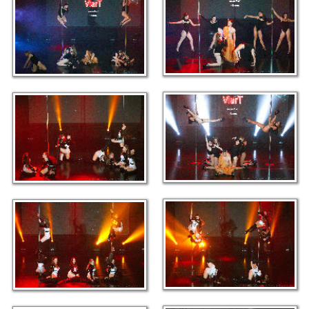
link
link
link
link
link
link