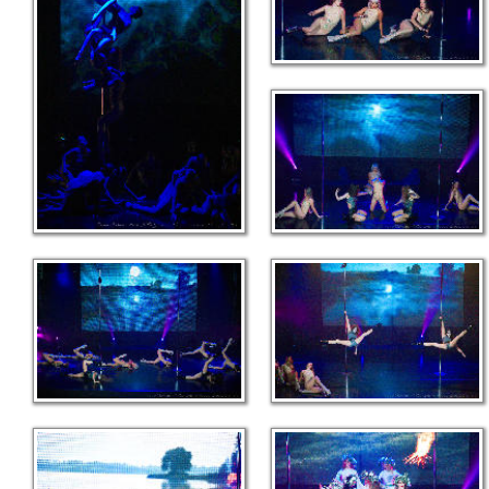
link
link
link
link
link