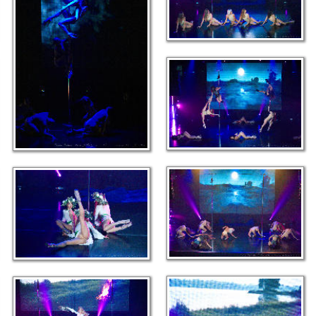
link
link
link
link
link